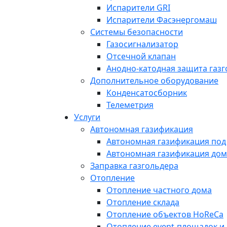
Испарители GRI
Испарители Фасэнергомаш
Системы безопасности
Газосигнализатор
Отсечной клапан
Анодно-катодная защита газ
Дополнительное оборудование
Конденсатосборник
Телеметрия
Услуги
Автономная газификация
Автономная газификация под
Автономная газификация дом
Заправка газгольдера
Отопление
Отопление частного дома
Отопление склада
Отопление объектов HoReCa
Отопление event-площадок и