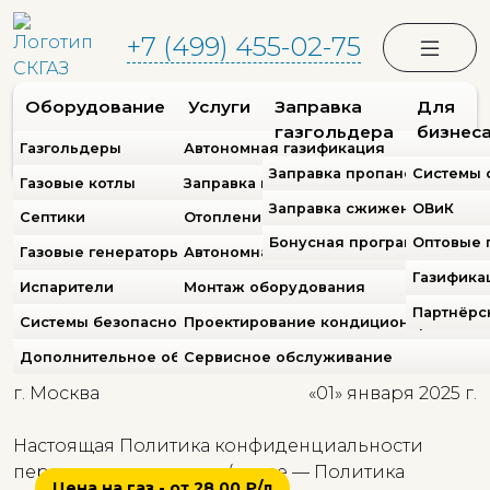
+7 (499) 455-02-75
Оборудование
Услуги
Заправка
Для
газгольдера
бизнес
Газгольдеры
Автономная газификация
Заправка пропаном
Системы 
Газовые котлы
Заправка газгольдера
Заправка сжиженным газом
ОВиК
Септики
Отопление
СКГАЗ
>
Политика конфиденциальности
Бонусная программа
Оптовые 
Политика
Газовые генераторы
Автономная канализация
Газифика
конфиденциальности
Испарители
Монтаж оборудования
Партнёрс
Системы безопасности
Проектирование кондиционирования 
интернет-сайта
Дополнительное оборудование
Сервисное обслуживание
г. Москва
«01» января 2025 г.
Настоящая Политика конфиденциальности
персональных данных (далее — Политика
Цена на газ - от 28,00 ₽/л