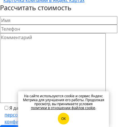
Карточка компании в Яндекс Картах
Рассчитать стоимость
На сайте используются cookie и сервис Яндекс
Метрика для улучшения его работы. Продолжая
просмотр, вы принимаете условия
Я даю свое
согласие на обработку моих
политики в отношении файлов cookie
.
персональных данных
и согласен с
политикой
ОК
конфиденциальности
.