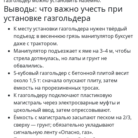
газгольдер можно установить наземно.
Выводы: что важно учесть при
установке газгольдера
К месту установки газгольдера нужен твёрдый
подъезд: в весеннюю грязь манипулятор буксует
даже с трактором.
Манипулятор подъезжает к яме на 3–4 м, чтобы
стрела дотянулась, но лапы и грунт не
обвалились.
5-кубовый газгольдер с бетонной плитой весит
около 1,5 т: сначала опускают плиту, затем
ёмкость на прорезиненных тросах.
К газгольдеру подключают пластиковую
магистраль через электросварные муфты и
цокольный ввод, затем опрессовывают.
Ёмкость с магистралью засыпают песком на 2/3,
сверху — грунт; обязательно укладывают
сигнальную ленту «Опасно, газ».