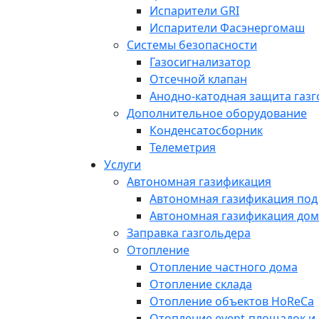
Испарители GRI
Испарители Фасэнергомаш
Системы безопасности
Газосигнализатор
Отсечной клапан
Анодно-катодная защита газ
Дополнительное оборудование
Конденсатосборник
Телеметрия
Услуги
Автономная газификация
Автономная газификация под
Автономная газификация дом
Заправка газгольдера
Отопление
Отопление частного дома
Отопление склада
Отопление объектов HoReCa
Отопление event-площадок и