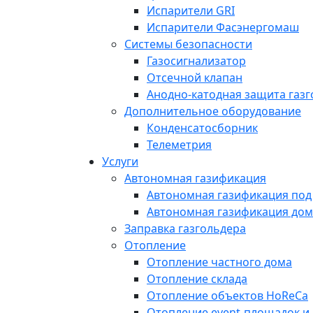
Испарители GRI
Испарители Фасэнергомаш
Системы безопасности
Газосигнализатор
Отсечной клапан
Анодно-катодная защита газ
Дополнительное оборудование
Конденсатосборник
Телеметрия
Услуги
Автономная газификация
Автономная газификация под
Автономная газификация дом
Заправка газгольдера
Отопление
Отопление частного дома
Отопление склада
Отопление объектов HoReCa
Отопление event-площадок и