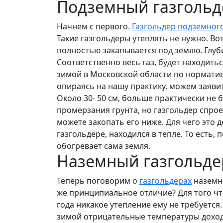
Подземный газгольд
Начнем с первого.
Газгольдер подземног
Такие газгольдеры утеплять не нужно. Во
полностью закапывается под землю. Глуб
Соответственно весь газ, будет находить
зимой в Московской области по норматив
опираясь на нашу практику, можем заяви
Около 30- 50 см, больше практически не 
промерзания грунта, но газгольдер спро
можете закопать его ниже. Для чего это д
газгольдере, находился в тепле. То есть,
обогревает сама земля.
Наземный газгольде
Теперь поговорим о
газгольдерах
наземно
же принципиальное отличие? Для того чт
года никакое утепление ему не требуется.
зимой отрицательные температуры доходят