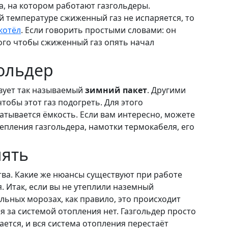
а, на котором работают газгольдеры.
й температуре сжиженный газ не испаряется, то
котёл
. Если говорить простыми словами: он
того чтобы сжиженный газ опять начал
гольдер
твует так называемый
зимний пакет
. Другими
тобы этот газ подогреть. Для этого
тывается ёмкость. Если вам интересно, можете
епления газгольдера, намотки термокабеля, его
лять
ва. Какие же нюансы существуют при работе
я. Итак, если вы не утеплили наземный
льных морозах, как правило, это происходит
ля за системой отопления нет. Газгольдер просто
ается, и вся система отопления перестаёт