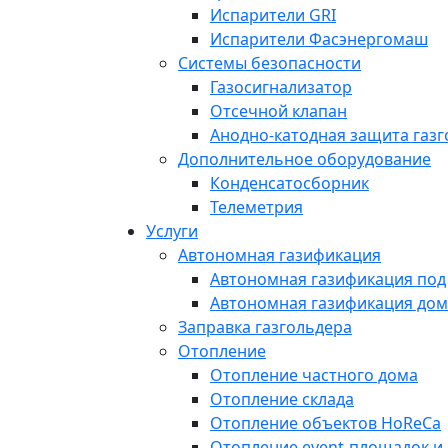
Испарители GRI
Испарители Фасэнергомаш
Системы безопасности
Газосигнализатор
Отсечной клапан
Анодно-катодная защита газ
Дополнительное оборудование
Конденсатосборник
Телеметрия
Услуги
Автономная газификация
Автономная газификация под
Автономная газификация дом
Заправка газгольдера
Отопление
Отопление частного дома
Отопление склада
Отопление объектов HoReCa
Отопление event-площадок и